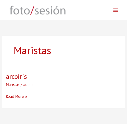
Skip
to
content
Maristas
arcoiris
Maristas
/
admin
arcoiris
Read More »