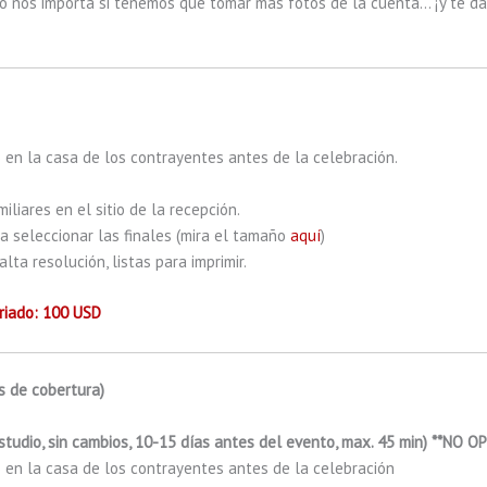
 nos importa si tenemos que tomar más fotos de la cuenta… ¡y te d
s) en la casa de los contrayentes antes de la celebración.
iliares en el sitio de la recepción.
a seleccionar las finales (mira el tamaño
aquí
)
lta resolución, listas para imprimir.
riado: 100 USD
as de cobertura)
estudio, sin cambios, 10-15 días antes del evento, max. 45 min) **NO O
s) en la casa de los contrayentes antes de la celebración