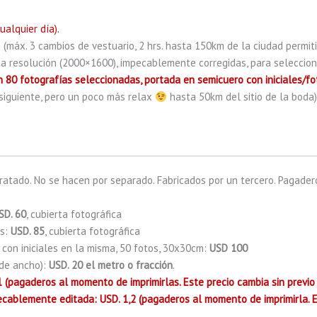
ualquier día).
a (máx. 3 cambios de vestuario, 2 hrs. hasta 150km de la ciudad permit
ta resolución (2000×1600), impecablemente corregidas, para selecciona
 80 fotografías seleccionadas, portada en semicuero con iniciales/fo
 siguiente, pero un poco más relax
hasta 50km del sitio de la boda
ratado. No se hacen por separado. Fabricados por un tercero. Pagade
SD. 60
, cubierta fotográfica
os:
USD. 85
, cubierta fotográfica
con iniciales en la misma, 50 fotos, 30x30cm:
USD 100
 de ancho):
USD. 20 el metro o fracción
.
1 (pagaderos al momento de imprimirlas. Este precio cambia sin previo 
ecablemente editada: USD. 1,2 (pagaderos al momento de imprimirla. Es