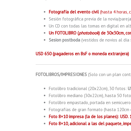
Fotografía del evento civil
(hasta 4 horas, c
Sesión fotográfica previa de la novia/parej
Un CD con todas las tomas en digital en al
Un FOTOLIBRO (
photobook
) de 30x30cm, con
Sesion postboda
(vestidos de novios al día
USD 650 (pagaderos en BsF o moneda extranjera)
FOTOLIBROS/IMPRESIONES
(Solo con un plan cont
Fotolibro tradicional (20x22cm), 30 fotos:
U
Fotolibro mediano (30x22cm), hasta 50 fot
Fotolibro empastado, portada en semicuero 
Fotografías de gran formato (hasta 120cm
Foto 8×10 impresa (la de los planes): USD. 
Foto 8×10, adicional a las del paquete, imp