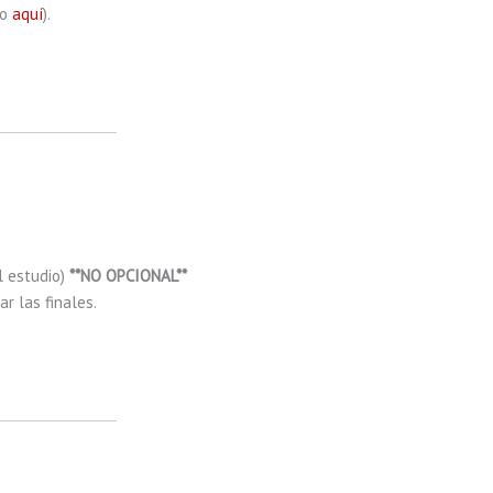
ño
aquí
).
l estudio)
**NO OPCIONAL**
r las finales.