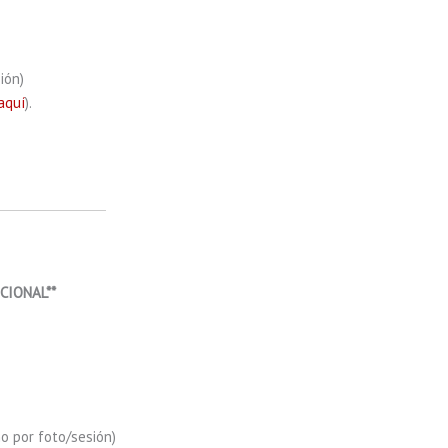
ión)
aquí
).
PCIONAL**
o por foto/sesión)