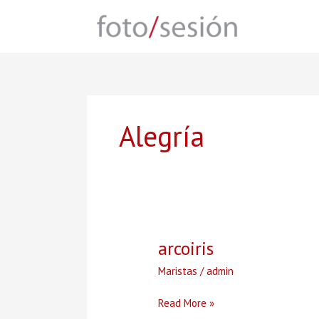
Skip
to
content
Alegría
arcoiris
Maristas
/
admin
arcoiris
Read More »