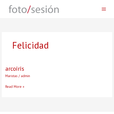
Skip
to
content
Felicidad
arcoiris
Maristas
/
admin
arcoiris
Read More »